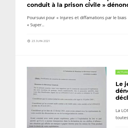
conduit à la prison civile » déno
Poursuivi pour « Injures et diffamations par le biais
« Super
...
23 JUIN 2021
ACTUAL
Le j
dén
décl
La LON
toutes