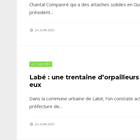
Chantal Compaoré qui a des attaches solides en Guin
président
...
24 JUIN 2021
ACTUALITÉS
Labé : une trentaine d’orpailleurs
eux
Dans la commune urbaine de Labé, l’on constate act
préfecture de
...
24 JUIN 2021