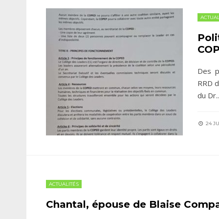
ACTUAL
Pol
COP
Des p
RRD d
du Dr
..
24 JU
ACTUALITÉS
Chantal, épouse de Blaise Compa