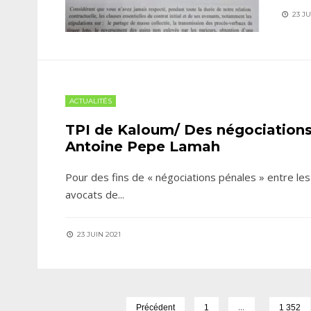
23 JU
ACTUALITÉS
TPI de Kaloum/ Des négociations 
Antoine Pepe Lamah
Pour des fins de « négociations pénales » entre les
avocats de
...
23 JUIN 2021
…
Précédent
1
1 352