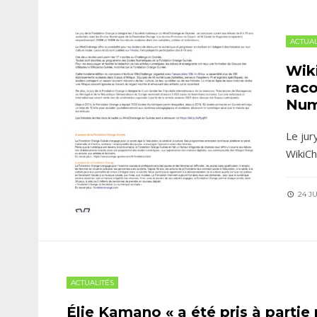
ACTUAL
Wik
raco
Num
Le jur
WikiCh
24 JU
ACTUALITÉS
Élie Kamano « a été pris à partie