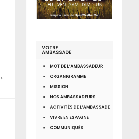
JEU
VEN
SAM
DIM
LUN
Temps à partir de OpenWeatherMap
VOTRE
AMBASSADE
MOT DE L’AMBASSADEUR
ORGANIGRAMME
E
MISSION
NOS AMBASSADEURS
ACTIVITÉS DE L’AMBASSADE
VIVRE EN ESPAGNE
COMMUNIQUÉS