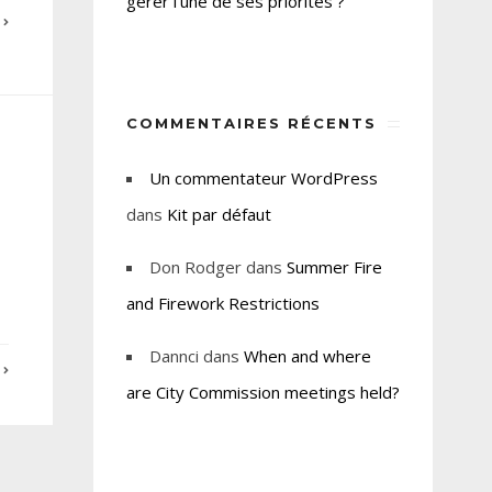
gérer l’une de ses priorités ?
E
COMMENTAIRES RÉCENTS
Un commentateur WordPress
dans
Kit par défaut
Don Rodger
dans
Summer Fire
and Firework Restrictions
Dannci
dans
When and where
E
are City Commission meetings held?