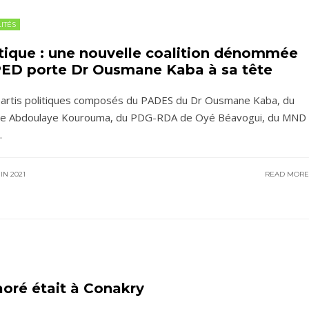
ITÉS
itique : une nouvelle coalition dénommée
ED porte Dr Ousmane Kaba à sa tête
artis politiques composés du PADES du Dr Ousmane Kaba, du
e Abdoulaye Kourouma, du PDG-RDA de Oyé Béavogui, du MND
.
IN 2021
READ MOR
oré était à Conakry