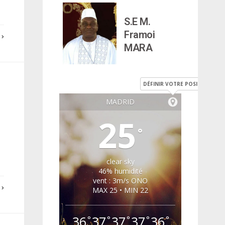
S.E M.
Framoi
E
MARA
DÉFINIR VOTRE POSITION
MADRID
25
°
clear sky
46% humidité
vent : 3m/s ONO
E
MAX 25 • MIN 22
36
37
37
37
36
°
°
°
°
°