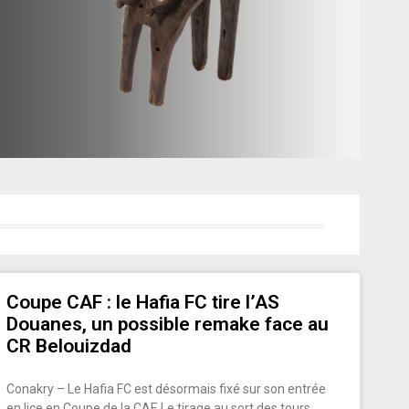
Coupe CAF : le Hafia FC tire l’AS
Douanes, un possible remake face au
CR Belouizdad
Conakry – Le Hafia FC est désormais fixé sur son entrée
en lice en Coupe de la CAF. Le tirage au sort des tours