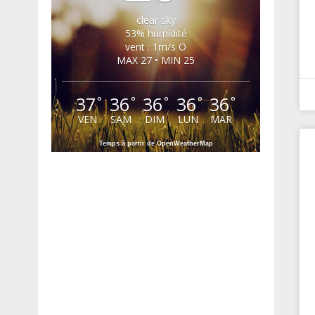
clear sky
53% humidité
vent : 1m/s O
MAX 27 • MIN 25
37
36
36
36
36
°
°
°
°
°
VEN
SAM
DIM
LUN
MAR
Temps à partir de OpenWeatherMap