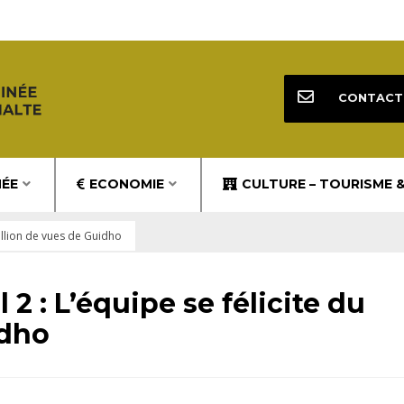
CONTACT
NÉE
ECONOMIE
CULTURE – TOURISME 
illion de vues de Guidho
2 : L’équipe se félicite du
idho