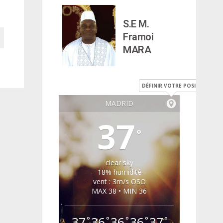
S.E M.
Framoi
MARA
DÉFINIR VOTRE POSITION
MADRID
37
°
clear sky
18% humidité
vent : 3m/s OSO
MAX 38 • MIN 36
37
36
36
36
37
°
°
°
°
°