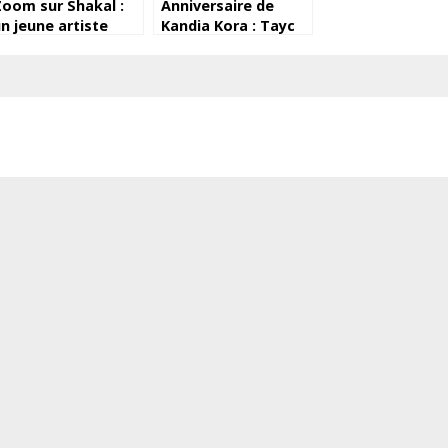
oom sur Shakal :
Anniversaire de
n jeune artiste
Kandia Kora : Tayc
uinéen aux
lui adresse un
ultiples facettes
message!