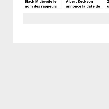
Black M dévoile le
Albert Keckson
Z
nom des rappeurs
annonce la date de
u
Guinéens avec
sortie de son
G
lesquels, il compte
prochain album “Roi
m
collaborer!
de la ville”