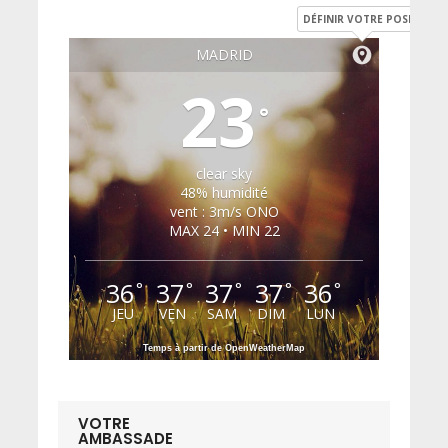
DÉFINIR VOTRE POSITION
MADRID
23
°
clear sky
48% humidité
vent : 3m/s ONO
MAX 24 • MIN 22
36
37
37
37
36
°
°
°
°
°
JEU
VEN
SAM
DIM
LUN
Temps à partir de OpenWeatherMap
VOTRE
AMBASSADE