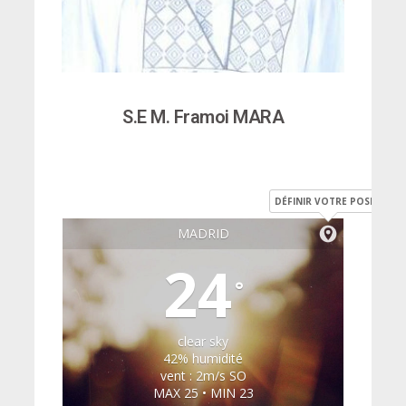
S.E M. Framoi MARA
DÉFINIR VOTRE POSITION
MADRID
24
°
clear sky
42% humidité
vent : 2m/s SO
MAX 25 • MIN 23