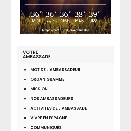
36
36
36
38
39
°
°
°
°
°
DIM
LUN
MAR
MER
JEU
Temps à partir de OpenWeatherMap
VOTRE
AMBASSADE
MOT DE L’AMBASSADEUR
ORGANIGRAMME
MISSION
NOS AMBASSADEURS
ACTIVITÉS DE L’AMBASSADE
VIVRE EN ESPAGNE
COMMUNIQUÉS