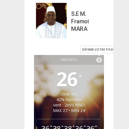
S.E M.
Framoi
MARA
DÉFINIR VOTRE POSITION
MADRID
26
°
clear sky
42% humidité
vent : 2m/s NNO
MAX 27 • MIN 24
36
38
38
36
36
°
°
°
°
°