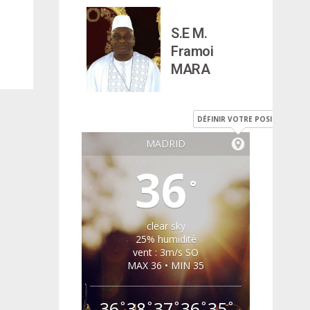
S.E M.
Framoi
MARA
DÉFINIR VOTRE POSITION
MADRID
36
°
clear sky
25% humidité
vent : 3m/s SO
MAX 36 • MIN 35
36
38
37
36
35
°
°
°
°
°