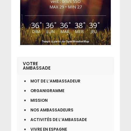
vent : 0m/s SSO
MAX 29 • MIN 27
36
36
36
38
39
°
°
°
°
°
DIM
LUN
MAR
MER
JEU
Temps à partir de OpenWeatherMap
VOTRE
AMBASSADE
MOT DE L’AMBASSADEUR
ORGANIGRAMME
MISSION
NOS AMBASSADEURS
ACTIVITÉS DE L’AMBASSADE
VIVRE EN ESPAGNE