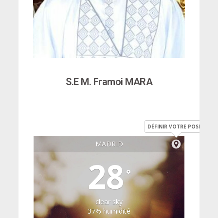
S.E M. Framoi MARA
DÉFINIR VOTRE POSITION
MADRID
28
°
clear sky
37% humidité