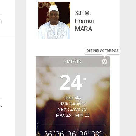
S.E M.
Framoi
E
MARA
DÉFINIR VOTRE POSITION
MADRID
24
°
clear sky
42% humidité
E
vent : 2m/s SO
MAX 25 • MIN 23
36
36
36
38
39
°
°
°
°
°