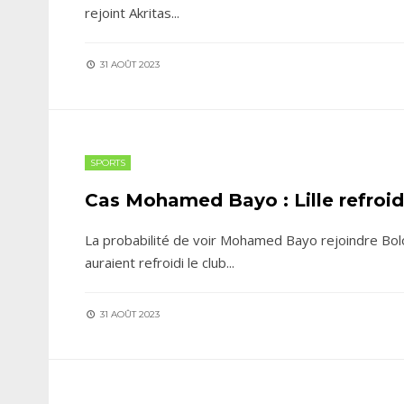
rejoint Akritas
...
31 AOÛT 2023
SPORTS
Cas Mohamed Bayo : Lille refroi
La probabilité de voir Mohamed Bayo rejoindre Bolo
auraient refroidi le club
...
31 AOÛT 2023