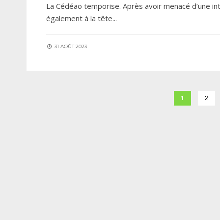
La Cédéao temporise. Après avoir menacé d’une inter
également à la tête
...
31 AOÛT 2023
1
2