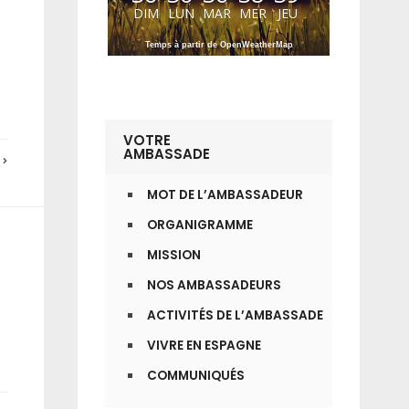
DIM
LUN
MAR
MER
JEU
Temps à partir de OpenWeatherMap
VOTRE
AMBASSADE
E
MOT DE L’AMBASSADEUR
ORGANIGRAMME
MISSION
NOS AMBASSADEURS
ACTIVITÉS DE L’AMBASSADE
VIVRE EN ESPAGNE
COMMUNIQUÉS