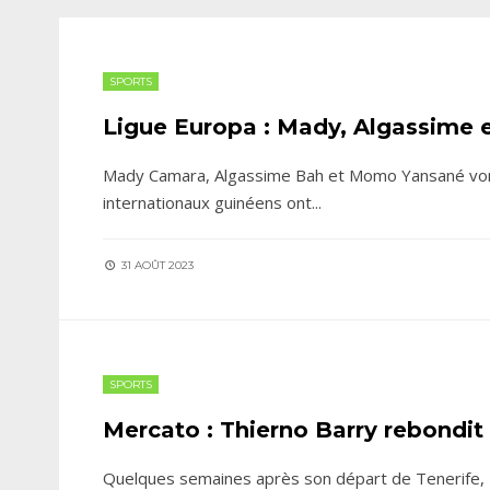
SPORTS
Ligue Europa : Mady, Algassime
Mady Camara, Algassime Bah et Momo Yansané vont 
internationaux guinéens ont
...
31 AOÛT 2023
SPORTS
Mercato : Thierno Barry rebondit
Quelques semaines après son départ de Tenerife, T