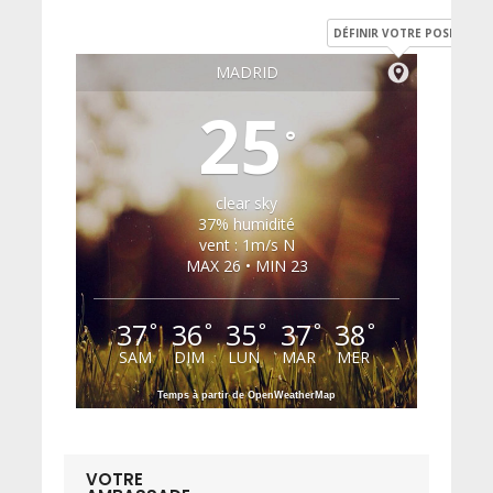
DÉFINIR VOTRE POSITION
MADRID
25
°
clear sky
37% humidité
vent : 1m/s N
MAX 26 • MIN 23
37
36
35
37
38
°
°
°
°
°
SAM
DIM
LUN
MAR
MER
Temps à partir de OpenWeatherMap
VOTRE