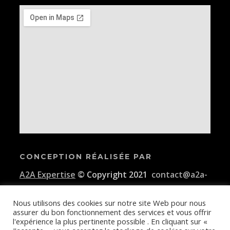
CONCEPTION RÉALISÉE PAR
A2A Expertise
© Copyright 2021
contact@a2a-
expertise.com
Nous utilisons des cookies sur notre site Web pour nous
assurer du bon fonctionnement des services et vous offrir
Conditions générales d'utilisation de la plateforme E-KAIDI
l'expérience la plus pertinente possible . En cliquant sur «