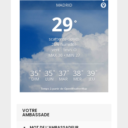
MADRID
29
°
scattered clouds
26% humidité
vent : 1m/s O
MAX 30 • MIN 27
35
35
37
38
39
°
°
°
°
°
DIM
LUN
MAR
MER
JEU
Temps à partir de OpenWeatherMap
VOTRE
AMBASSADE
MOT DE L’AMBASSADEUR