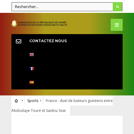
CONTACTEZ NOUS
Sports
France : duel de buteurs guinéens entre
Abdoulaye Touré et Saidou Sow
SPORTS