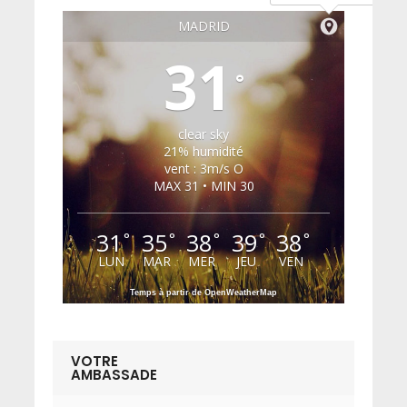
MADRID
31
°
clear sky
21% humidité
vent : 3m/s O
MAX 31 • MIN 30
31
35
38
39
38
°
°
°
°
°
LUN
MAR
MER
JEU
VEN
Temps à partir de OpenWeatherMap
VOTRE
AMBASSADE