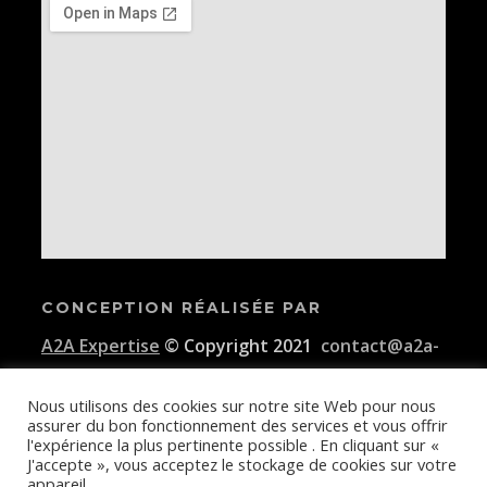
CONCEPTION RÉALISÉE PAR
A2A Expertise
© Copyright 2021
contact@a2a-
expertise.com
Nous utilisons des cookies sur notre site Web pour nous
assurer du bon fonctionnement des services et vous offrir
Conditions générales d'utilisation de la plateforme E-KAIDI
l'expérience la plus pertinente possible . En cliquant sur «
J'accepte », vous acceptez le stockage de cookies sur votre
appareil.