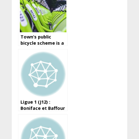
Town’s public
bicycle scheme is a
great way to travel
around the city
Ligue 1 (J12) :
Boniface et Baffour
portent le Horoya
devant les militaires
de l’ASFAG