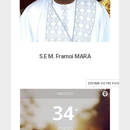
S.E M. Framoi MARA
DÉFINIR VOTRE POSITION
MADRID
34
°
clear sky