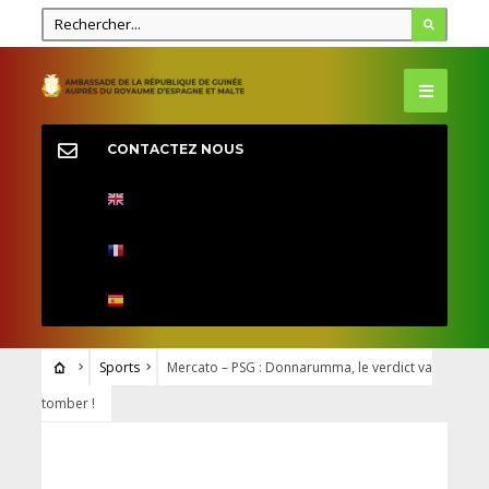
CONTACTEZ NOUS
Sports
Mercato – PSG : Donnarumma, le verdict va
tomber !
SPORTS