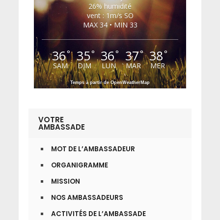
26% humidité
vent : 1m/s SO
MAX 34 • MIN 33
36
35
36
37
38
°
°
°
°
°
SAM
DIM
LUN
MAR
MER
Temps à partir de OpenWeatherMap
VOTRE
AMBASSADE
MOT DE L’AMBASSADEUR
ORGANIGRAMME
MISSION
NOS AMBASSADEURS
ACTIVITÉS DE L’AMBASSADE