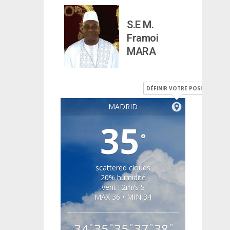
S.E M.
Framoi
MARA
DÉFINIR VOTRE POSITION
MADRID
35
°
scattered clouds
20% humidité
vent : 2m/s S
MAX 36 • MIN 34
34
35
35
37
38
°
°
°
°
°