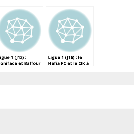
igue 1 (J12) :
Ligue 1 (J16) : le
oniface et Baffour
Hafia FC et le CIK à
ortent le Horoya
égalité
evant les militaires
e l’ASFAG