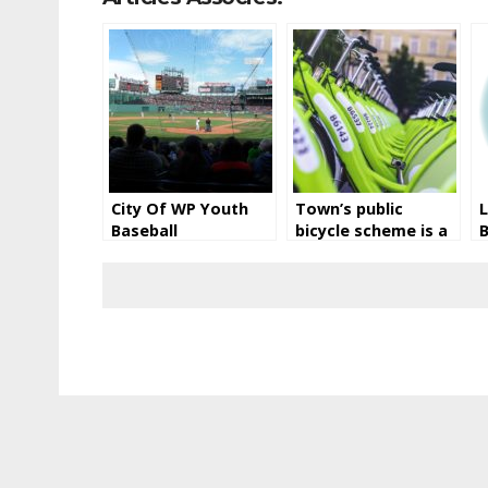
City Of WP Youth
Town’s public
L
Baseball
bicycle scheme is a
B
great way to travel
p
around the city
d
d