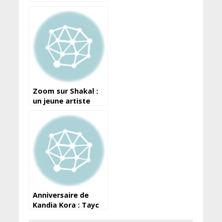
sortie de son
prochain album “Roi
de la ville”
Zoom sur Shakal :
un jeune artiste
Guinéen aux
multiples facettes
Anniversaire de
Kandia Kora : Tayc
lui adresse un