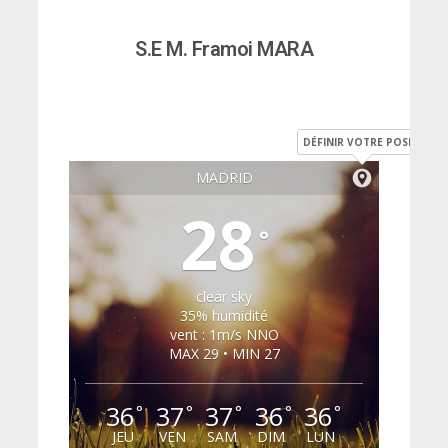
S.E M. Framoi MARA
DÉFINIR VOTRE POSITION
MADRID
28
°
clear sky
35% humidité
vent : 1m/s NNO
MAX 29 • MIN 27
36
37
37
36
36
°
°
°
°
°
JEU
VEN
SAM
DIM
LUN