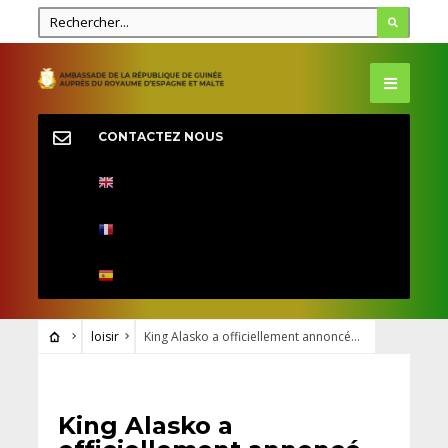
CONTACTEZ NOUS
loisir
King Alasko a officiellement annoncé…
LOISIR
King Alasko a