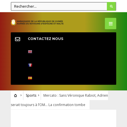
CONTACTEZ NOUS
Sports
Mercato : Sans Véronique Rabiot, Adrien
serait toujours à l’OM… La confirmation tombe
SPORTS