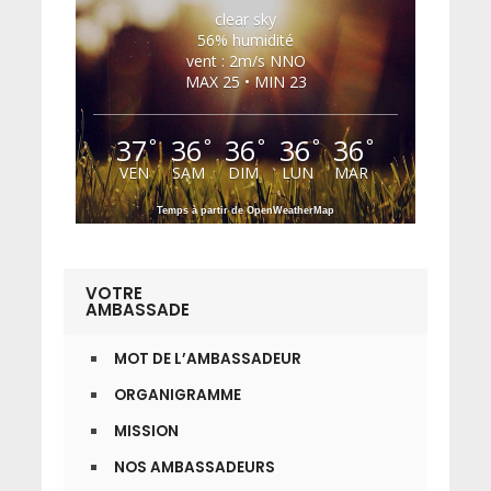
clear sky
56% humidité
vent : 2m/s NNO
MAX 25 • MIN 23
37
36
36
36
36
°
°
°
°
°
VEN
SAM
DIM
LUN
MAR
Temps à partir de OpenWeatherMap
VOTRE
AMBASSADE
MOT DE L’AMBASSADEUR
ORGANIGRAMME
MISSION
NOS AMBASSADEURS