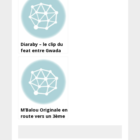
dévoilés (Alpha Part
1)
Diaraby – le clip du
feat entre Gwada
Maga & Azaya
dévoilé.
M’Balou Originale en
route vers un 3ème
album.