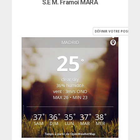
S.E M. Framoi MARA
DÉFINIR VOTRE POSITION
MADRID
25
°
clear sky
36% humidité
vent : 3m/s ONO
MAX 26 • MIN 23
37
36
35
37
38
°
°
°
°
°
SAM
DIM
LUN
MAR
MER
Temps à partir de OpenWeatherMap