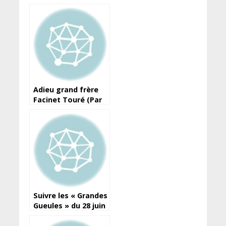
Adieu grand frère
Facinet Touré (Par
Boubacar Yacine
Diallo, journaliste et
écrivain)
Suivre les « Grandes
Gueules » du 28 juin
d’Espace TV