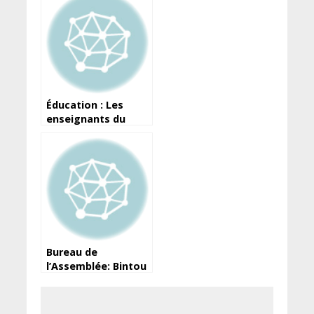
Éducation : Les
enseignants du
privé menacent de
boycotter les
dernières
évaluations
Bureau de
l’Assemblée: Bintou
Touré révèle
comment elle aurait
été torpillée par