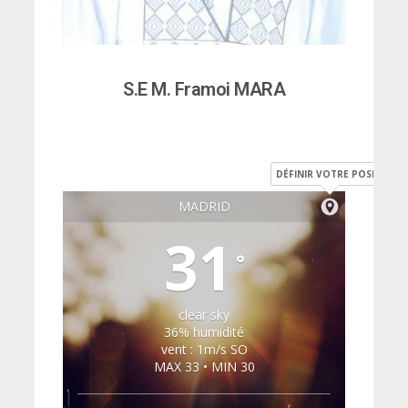
S.E M. Framoi MARA
DÉFINIR VOTRE POSITION
MADRID
31
°
clear sky
36% humidité
vent : 1m/s SO
MAX 33 • MIN 30