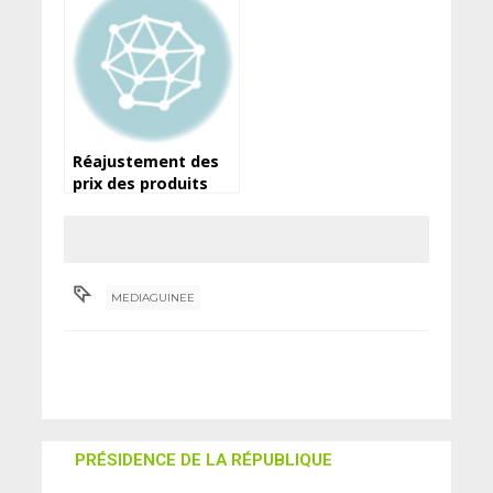
en 7è A perd la vie
dans les eaux
Réajustement des
prix des produits
pétroliers : le choix
du peuple contre les
lois du marché
(Tibou Kamara)
MEDIAGUINEE
PRÉSIDENCE DE LA RÉPUBLIQUE