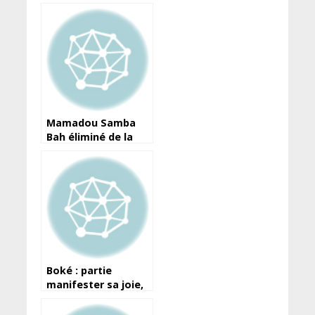
passons aux actes
concrets
maintenant !!!
(Oumar M’Böh)
Mamadou Samba
Bah éliminé de la
32è édition des jeux
olympiques de
Tokyo
Boké : partie
manifester sa joie,
une candidate à
l’examen d’entrée