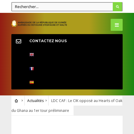
CONTACTEZ NOUS
Actualités
LDC CAF : Le CIK opposé au Hearts of Oak
du Ghana au 1er tour préliminaire
ACTUALITÉS