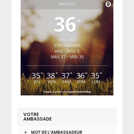
MADRID
36
°
clear sky
25% humidité
vent : 3m/s S
MAX 37 • MIN 35
35
38
37
36
35
°
°
°
°
°
JEU
VEN
SAM
DIM
LUN
Temps à partir de OpenWeatherMap
VOTRE
AMBASSADE
MOT DE L’AMBASSADEUR