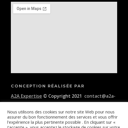
CONCEPTION RÉALISÉE PAR
A2A Expertise
© Copyright 2021
contact@a2a-
expertise.com
Nous utilisons des cookies sur notre site Web pour nous
assurer du bon fonctionnement des services et vous offrir
Conditions générales d'utilisation de la plateforme E-KAIDI
l'expérience la plus pertinente possible . En cliquant sur «
J'accepte », vous acceptez le stockage de cookies sur votre