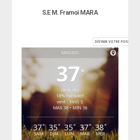
S.E M. Framoi MARA
DÉFINIR VOTRE POSITION
MADRID
37
°
clear sky
18% humidité
vent : 1m/s S
MAX 38 • MIN 36
37
35
35
37
38
°
°
°
°
°
SAM
DIM
LUN
MAR
MER