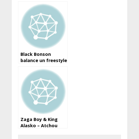
sur cette
collaboration à
venir .
Black Bonson
balance un freestyle
de son prochain
titre (à decouvrir)
Zaga Boy & King
Alasko – Atchou
Changea: la date de
sortie & le teaser