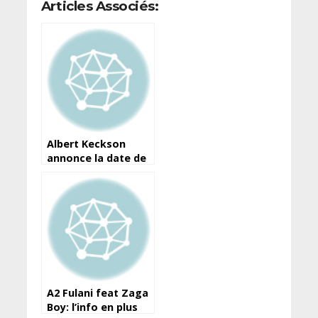
Articles Associés:
Albert Keckson
annonce la date de
sortie de son
prochain album “Roi
de la ville”
A2 Fulani feat Zaga
Boy: l’info en plus