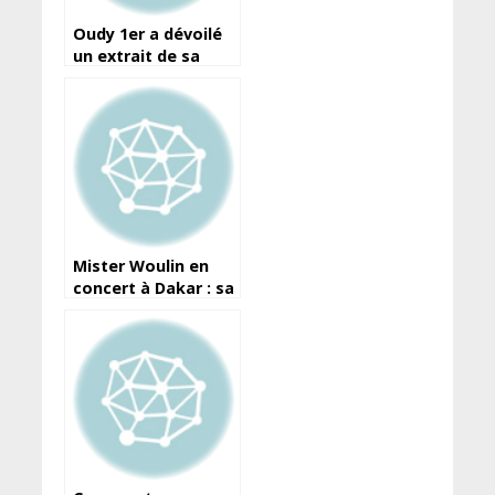
Oudy 1er a dévoilé
un extrait de sa
collaboration avec
l’ivoirien Dj Mix.
Mister Woulin en
concert à Dakar : sa
première prestation
à l’international.