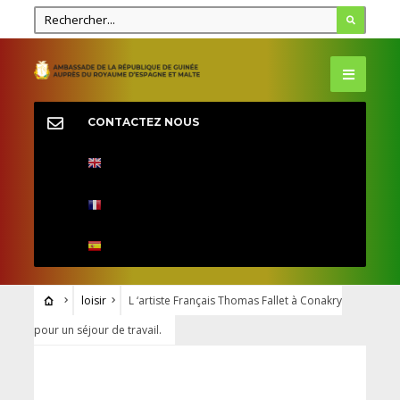
CONTACTEZ NOUS
loisir
L ‘artiste Français Thomas Fallet à Conakry
pour un séjour de travail.
LOISIR