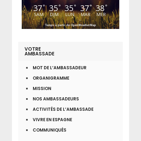
37
35
35
37
38
°
°
°
°
°
SAM
DIM
LUN
MAR
MER
Temps à partir de OpenWeatherMap
VOTRE
AMBASSADE
MOT DE L’AMBASSADEUR
ORGANIGRAMME
MISSION
NOS AMBASSADEURS
ACTIVITÉS DE L’AMBASSADE
VIVRE EN ESPAGNE
COMMUNIQUÉS