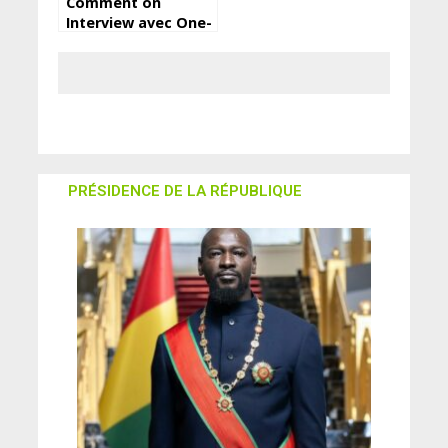
Comment on
Interview avec One-
Time : « le collectif
2HR a été une école
pour moi… » by full
film izle
PRÉSIDENCE DE LA RÉPUBLIQUE