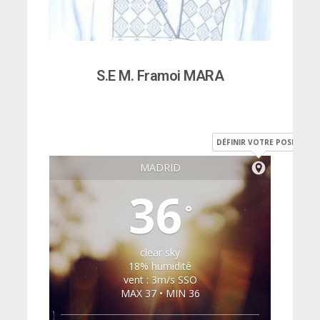
S.E M. Framoi MARA
DÉFINIR VOTRE POSITION
MADRID
36
°
clear sky
18% humidité
vent : 3m/s SSO
MAX 37 • MIN 36