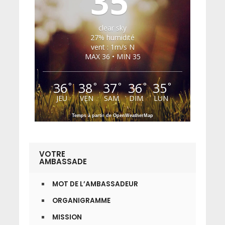
35
clear sky
27% humidité
vent : 1m/s N
MAX 36 • MIN 35
36
38
37
36
35
°
°
°
°
°
JEU
VEN
SAM
DIM
LUN
Temps à partir de OpenWeatherMap
VOTRE
AMBASSADE
MOT DE L’AMBASSADEUR
ORGANIGRAMME
MISSION