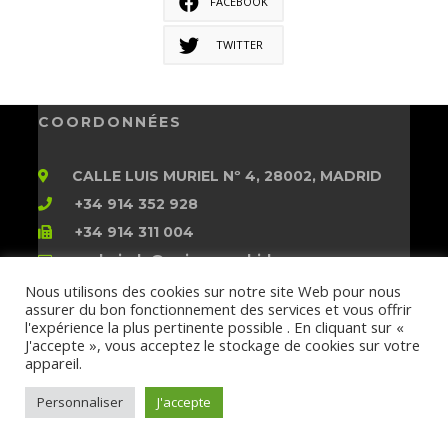
FACEBOOK
TWITTER
COORDONNÉES
CALLE LUIS MURIEL Nº 4, 28002, MADRID
+34 914 352 928
+34 914 311 004
embajada@guineamadrid.es
HEURES D’OUVERTURE
DU LUNDI AU
Nous utilisons des cookies sur notre site Web pour nous
VENDREDI : 9H00 À 16H00
assurer du bon fonctionnement des services et vous offrir
l'expérience la plus pertinente possible . En cliquant sur «
J'accepte », vous acceptez le stockage de cookies sur votre
LOCALISATION
appareil.
Personnaliser
J'accepte