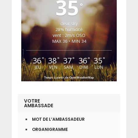
35
°
clear sky
28% humidité
vent : 2m/s OSO
MAX 36 • MIN 34
36
38
37
36
35
°
°
°
°
°
JEU
VEN
SAM
DIM
LUN
Temps à partir de OpenWeatherMap
VOTRE
AMBASSADE
MOT DE L’AMBASSADEUR
ORGANIGRAMME