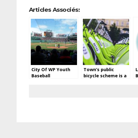
Articles Associés:
City Of WP Youth
Town’s public
L
Baseball
bicycle scheme is a
B
great way to travel
p
around the city
d
d