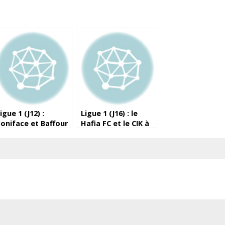
igue 1 (J12) :
Ligue 1 (J16) : le
oniface et Baffour
Hafia FC et le CIK à
ortent le Horoya
égalité
evant les militaires
e l’ASFAG