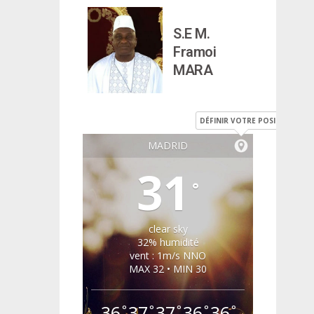
S.E M.
Framoi
MARA
DÉFINIR VOTRE POSITION
MADRID
31
°
clear sky
32% humidité
vent : 1m/s NNO
MAX 32 • MIN 30
36
37
37
36
36
°
°
°
°
°