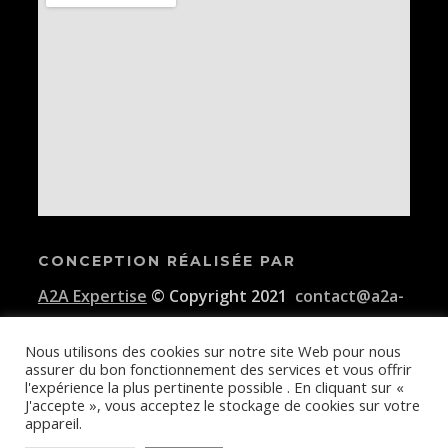
CONCEPTION RÉALISÉE PAR
A2A Expertise
© Copyright 2021
contact@a2a-
expertise.com
Nous utilisons des cookies sur notre site Web pour nous
assurer du bon fonctionnement des services et vous offrir
Conditions générales d'utilisation de la plateforme E-KAIDI
l'expérience la plus pertinente possible . En cliquant sur «
J'accepte », vous acceptez le stockage de cookies sur votre
appareil.