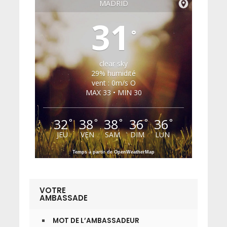
MADRID
31
°
clear sky
29% humidité
vent : 0m/s O
MAX 33 • MIN 30
32
38
38
36
36
°
°
°
°
°
JEU
VEN
SAM
DIM
LUN
Temps à partir de OpenWeatherMap
VOTRE
AMBASSADE
MOT DE L’AMBASSADEUR