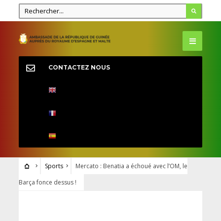
CONTACTEZ NOUS
Sports
Mercato : Benatia a échoué avec l’OM, le
Barça fonce dessus !
SPORTS