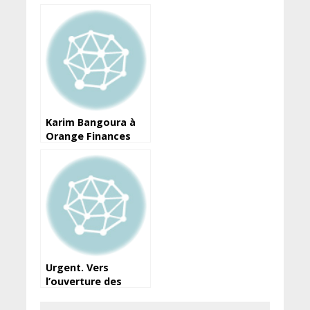
était à la barre
Karim Bangoura à
Orange Finances
Mobiles Guinée : Un
challenge !
Urgent. Vers
l’ouverture des
frontières
Guinée/Sénégal :