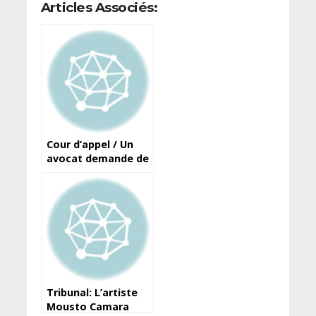
Articles Associés:
Cour d’appel / Un
avocat demande de
condamner Antonio
Souaré au paiement
de plus de 40
milliards de francs
guinéens à Super V,
Blasco, etc.
Tribunal: L’artiste
Mousto Camara