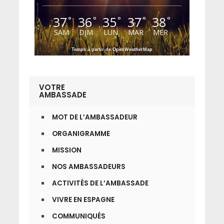
37
36
35
37
38
°
°
°
°
°
SAM
DIM
LUN
MAR
MER
Temps à partir de OpenWeatherMap
VOTRE
AMBASSADE
MOT DE L’AMBASSADEUR
ORGANIGRAMME
MISSION
NOS AMBASSADEURS
ACTIVITÉS DE L’AMBASSADE
VIVRE EN ESPAGNE
COMMUNIQUÉS