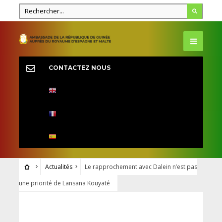
CONTACTEZ NOUS
Actualités
Le rapprochement avec Dalein n’est pas
une priorité de Lansana Kouyaté
ACTUALITÉS