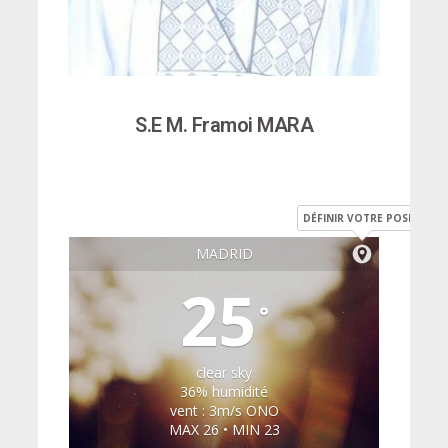
S.E M. Framoi MARA
DÉFINIR VOTRE POSITION
MADRID
25
°
clear sky
36% humidité
vent : 3m/s ONO
MAX 26 • MIN 23