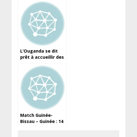
le ministre de la
Justice salue la
décision et
s’engage
L’Ouganda se dit
prêt à accueillir des
réfugiés afghans
Match Guinée-
Bissau – Guinée : 14
des 24 joueurs
sélectionnés déjà