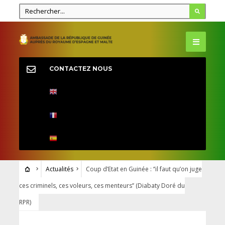
CONTACTEZ NOUS
Actualités
Coup d’Etat en Guinée : ‘’il faut qu’on juge
ces criminels, ces voleurs, ces menteurs’’ (Diabaty Doré du
RPR)
ACTUALITÉS