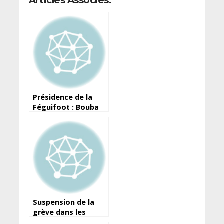
Articles Associés:
Présidence de la
Féguifoot : Bouba
Try fait opposition
à la candidature de
KPC et AKB
Suspension de la
grève dans les
cours et tribunaux: