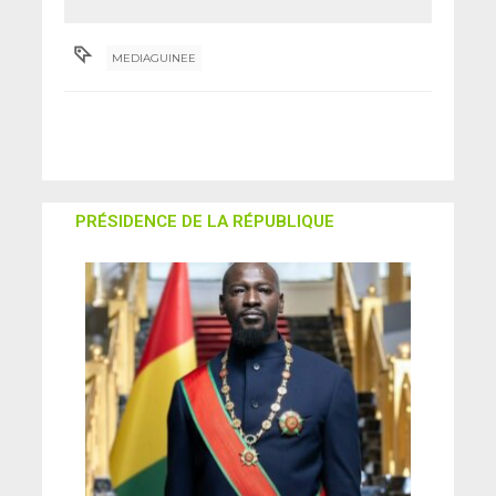
présents à
Nouakchott
(Féguifoot)
MEDIAGUINEE
PRÉSIDENCE DE LA RÉPUBLIQUE