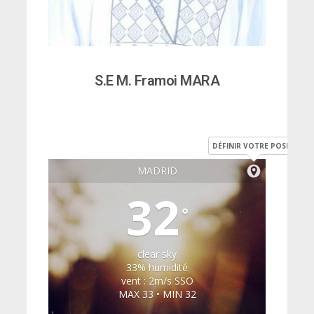
S.E M. Framoi MARA
DÉFINIR VOTRE POSITION
MADRID
32
°
clear sky
33% humidité
vent : 2m/s SSO
MAX 33 • MIN 32