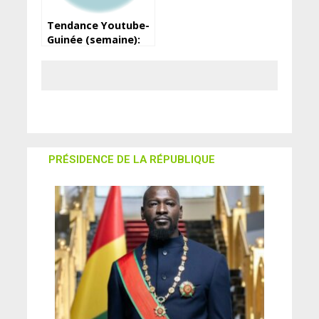
Tendance Youtube-
Guinée (semaine):
Bani Adama d’Hezbo
Rap ft Tati Tati N°1,
suivi de Khakhili de
Mousto…
PRÉSIDENCE DE LA RÉPUBLIQUE