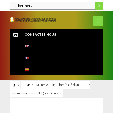
CONTACTEZ NOUS
loisir
Mister Woulin a bénéficié d’un don de
plusieurs millions GNF! (les détails)
LOISIR