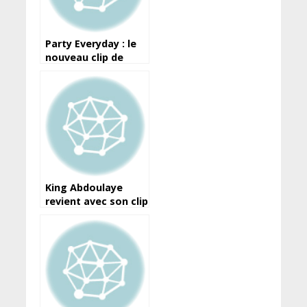
Party Everyday : le
nouveau clip de
Safa Diallo
disponible !
King Abdoulaye
revient avec son clip
– “Je suis un 10” (à
decouvrir)