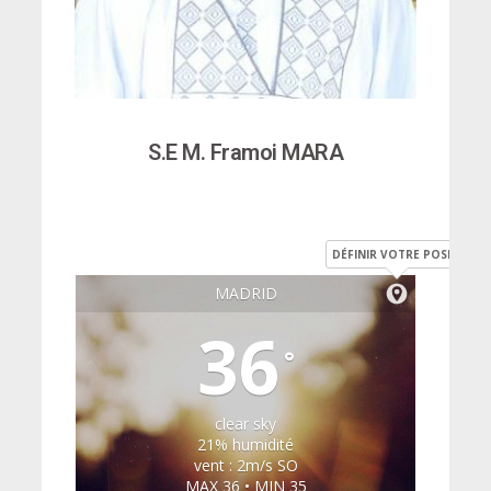
S.E M. Framoi MARA
DÉFINIR VOTRE POSITION
MADRID
36
°
clear sky
21% humidité
vent : 2m/s SO
MAX 36 • MIN 35