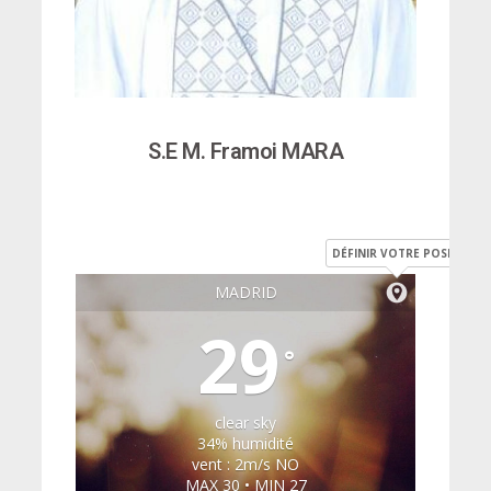
S.E M. Framoi MARA
DÉFINIR VOTRE POSITION
MADRID
29
°
clear sky
34% humidité
vent : 2m/s NO
MAX 30 • MIN 27