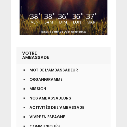
38
38
36
36
37
°
°
°
°
°
VEN
SAM
DIM
LUN
MAR
Temps à partir de OpenWeatherMap
VOTRE
AMBASSADE
MOT DE L’AMBASSADEUR
ORGANIGRAMME
MISSION
NOS AMBASSADEURS
ACTIVITÉS DE L’AMBASSADE
VIVRE EN ESPAGNE
COMMUNIQUÉS