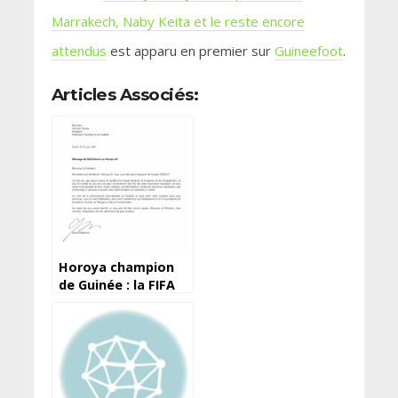
Marrakech, Naby Keita et le reste encore
attendus
est apparu en premier sur
Guineefoot
.
Articles Associés:
Horoya champion
de Guinée : la FIFA
salue le travail et
l’implication
d’Antonio Souaré
(courrier)