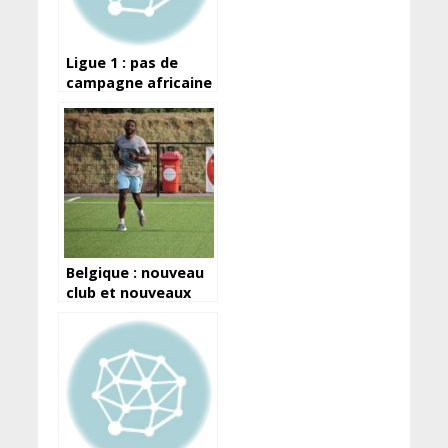
Ligue 1 : pas de
campagne africaine
pour Hafia, Wakriya
qualifié, ASFAG
reléguée
Belgique : nouveau
club et nouveaux
objectifs pour
Mamadou Billo
BALDE