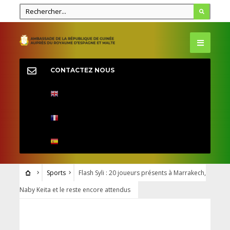
CONTACTEZ NOUS
Sports
Flash Syli : 20 joueurs présents à Marrakech,
Naby Keita et le reste encore attendus
SPORTS