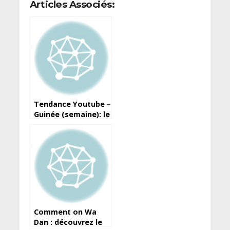
Articles Associés:
Tendance Youtube –
Guinée (semaine): le
clip d’Ans T Crazy
1er, suivi de Djely
Kaba Bintou… (Top
10)
Comment on Wa
Dan : découvrez le