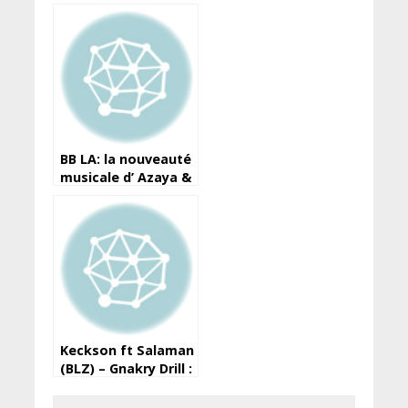
nouveau single de
Lil Kheitty. by 피망머
니상
BB LA: la nouveauté
musicale d’ Azaya &
Djely Kaba Bintou
est disponible (à
écouter)
Keckson ft Salaman
(BLZ) – Gnakry Drill :
le teaser du clip
dévoilé !