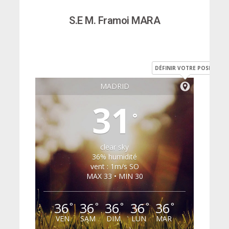
S.E M. Framoi MARA
DÉFINIR VOTRE POSITION
MADRID
31
°
clear sky
36% humidité
vent : 1m/s SO
MAX 33 • MIN 30
36
36
36
36
36
°
°
°
°
°
VEN
SAM
DIM
LUN
MAR