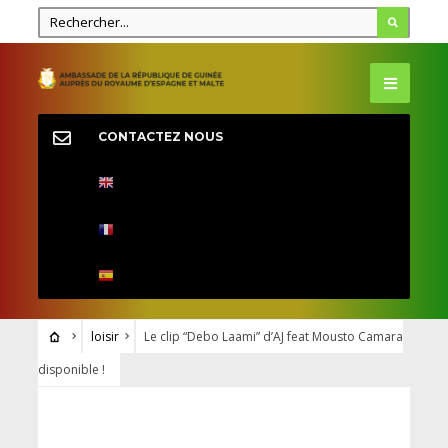
CONTACTEZ NOUS
loisir
Le clip “Debo Laami” d’AJ feat Mousto Camara
disponible !
LOISIR