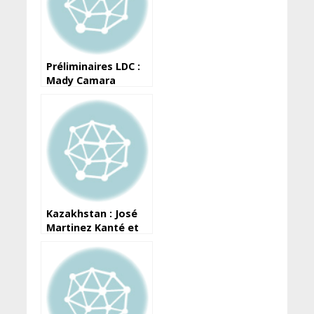
Préliminaires LDC :
Mady Camara
marque et voit
rouge contre
Mamadou Kané
Kazakhstan : José
Martinez Kanté et
son club s’offrent la
coupe