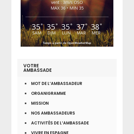
vent : 3m/s OSO
MAX 36 • MIN 35
35
35
35
37
38
°
°
°
°
°
SAM
DIM
LUN
MAR
MER
Temps à partir de OpenWeatherMap
VOTRE
AMBASSADE
MOT DE L’AMBASSADEUR
ORGANIGRAMME
MISSION
NOS AMBASSADEURS
ACTIVITÉS DE L’AMBASSADE
VIVRE EN ESPAGNE