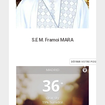
S.E M. Framoi MARA
DÉFINIR VOTRE POSITION
MADRID
36
°
clear sky
19% humidité