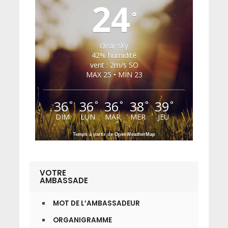
24
°
clear sky
42% humidité
vent : 2m/s SO
MAX 25 • MIN 23
36
36
36
38
39
°
°
°
°
°
DIM
LUN
MAR
MER
JEU
Temps à partir de OpenWeatherMap
VOTRE
AMBASSADE
MOT DE L’AMBASSADEUR
ORGANIGRAMME