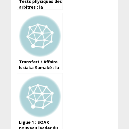
Tests physiques des
arbitres : la
stratégie de la CA
pour éviter tout
drame
Transfert / Affaire
Issiaka Samaké : la
version du Hafia FC
Ligue 1 : SOAR
nouveau leader du