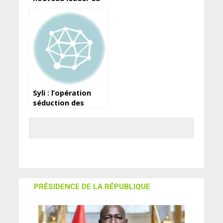
championnat après
sa victoire contre
Satellite
Syli : l’opération
séduction des
binationaux, lancée
par Kaba Diawara
PRÉSIDENCE DE LA RÉPUBLIQUE