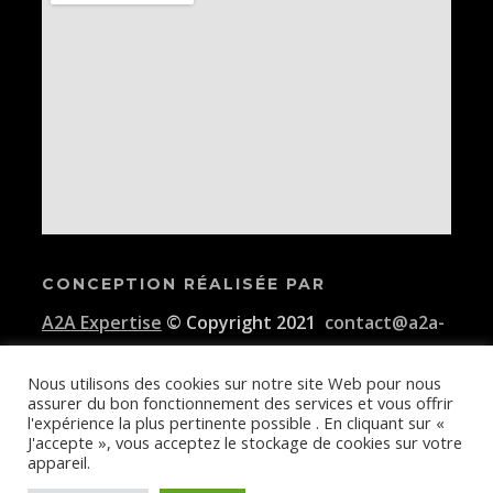
CONCEPTION RÉALISÉE PAR
A2A Expertise
© Copyright 2021
contact@a2a-
expertise.com
Nous utilisons des cookies sur notre site Web pour nous
assurer du bon fonctionnement des services et vous offrir
Conditions générales d'utilisation de la plateforme E-KAIDI
l'expérience la plus pertinente possible . En cliquant sur «
J'accepte », vous acceptez le stockage de cookies sur votre
appareil.