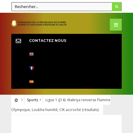
CONTACTEZ NOUS
Sports
Ligue 1 (J14): Wakriya renverse Flamme
Olympique, Loubha humilié, CIK accroché (résultats)
SPORTS