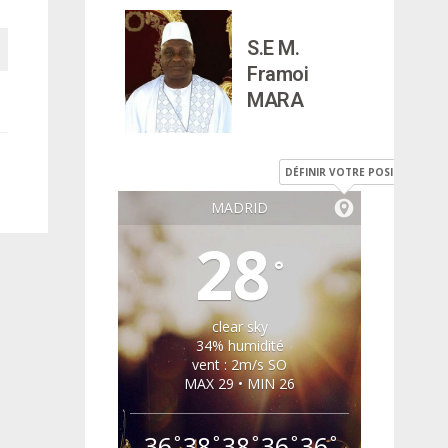
S.E M.
Framoi
MARA
DÉFINIR VOTRE POSITION
MADRID
28
°
clear sky
34% humidité
vent : 2m/s SO
MAX 29 • MIN 26
36
38
38
36
36
°
°
°
°
°