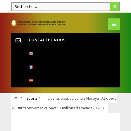
CONTACTEZ NOUS
Sports
Incidents classico contre Horoya : ASK perd
3-0 sur tapis vert et va payer 3 millions d’amende (LGFP)
SPORTS