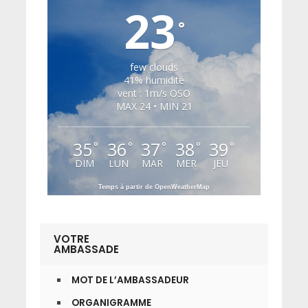
23
°
few clouds
41% humidité
vent : 1m/s OSO
MAX 24 • MIN 21
35
36
37
38
39
°
°
°
°
°
DIM
LUN
MAR
MER
JEU
Temps à partir de OpenWeatherMap
VOTRE
AMBASSADE
MOT DE L’AMBASSADEUR
ORGANIGRAMME