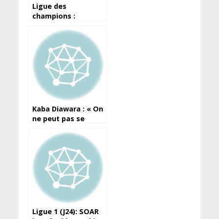
Ligue des
champions :
Mohamed Ali et
Young Boys
qualifiés pour les
poules
Kaba Diawara : « On
ne peut pas se
permettre de faire
des erreurs
grossières »
Ligue 1 (J24): SOAR