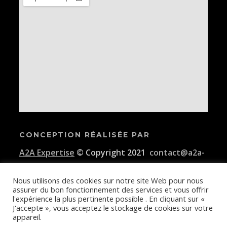
CONCEPTION RÉALISÉE PAR
A2A Expertise
© Copyright 2021
contact@a2a-
expertise.com
Nous utilisons des cookies sur notre site Web pour nous
assurer du bon fonctionnement des services et vous offrir
Conditions générales d'utilisation de la plateforme E-KAIDI
l'expérience la plus pertinente possible . En cliquant sur «
J'accepte », vous acceptez le stockage de cookies sur votre
appareil.