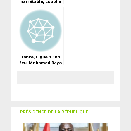
inarrêtable, Loubha
accroche Fello, CIK
tombe à Kankan
devant la SAG
(résultats)
France, Ligue 1 : en
feu, Mohamed Bayo
marque et fait
marquer
PRÉSIDENCE DE LA RÉPUBLIQUE