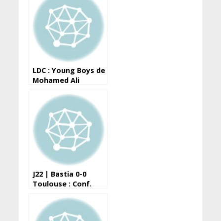
devant Santoba
LDC : Young Boys de
Mohamed Ali
renverse Ronaldo et
Manchester United
J22 | Bastia 0-0
Toulouse : Conf.
d’après-match de R.
Brouard