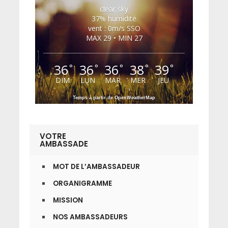
clear sky
37% humidité
vent : 0m/s SSO
MAX 29 • MIN 27
36
36
36
38
39
°
°
°
°
°
DIM
LUN
MAR
MER
JEU
Temps à partir de OpenWeatherMap
VOTRE
AMBASSADE
MOT DE L’AMBASSADEUR
ORGANIGRAMME
MISSION
NOS AMBASSADEURS