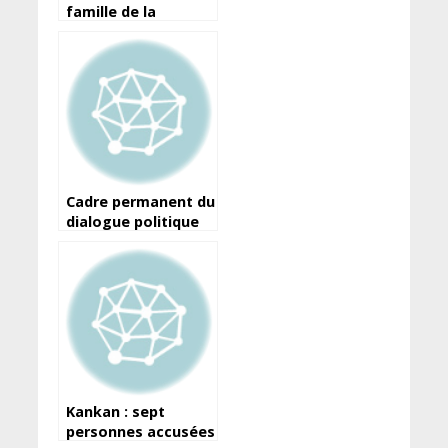
famille de la
patience zéro
d’Abidjan retrouvée,
certains contacts
en instance de prise
en charge (DPS)
Cadre permanent du
dialogue politique
et social : lettre
ouverte au
Président de la
République de
Guinée
Kankan : sept
personnes accusées