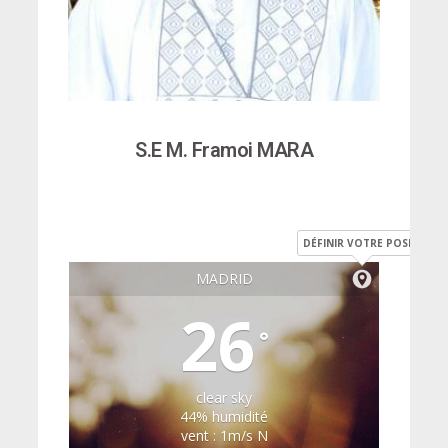
S.E M. Framoi MARA
DÉFINIR VOTRE POSITION
MADRID
26
°
clear sky
44% humidité
vent : 1m/s N