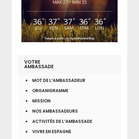
MAX 27 • MIN 25
36
37
37
36
36
°
°
°
°
°
JEU
VEN
SAM
DIM
LUN
Temps à partir de OpenWeatherMap
VOTRE
AMBASSADE
MOT DE L’AMBASSADEUR
ORGANIGRAMME
MISSION
NOS AMBASSADEURS
ACTIVITÉS DE L’AMBASSADE
VIVRE EN ESPAGNE