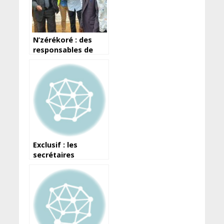
N’zérékoré : des
responsables de
l’ONAP renforcent
leurs capacités sur
les risques liés à la
gestion des
hydrocarbures
Exclusif : les
secrétaires
généraux des
Ministères attendus
ce vendredi, à Kalia