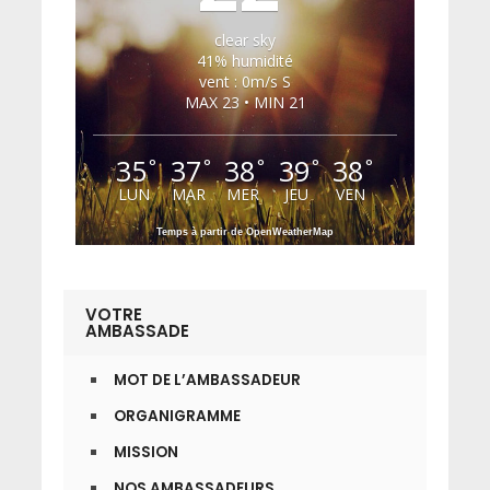
clear sky
41% humidité
vent : 0m/s S
MAX 23 • MIN 21
35
37
38
39
38
°
°
°
°
°
LUN
MAR
MER
JEU
VEN
Temps à partir de OpenWeatherMap
VOTRE
AMBASSADE
MOT DE L’AMBASSADEUR
ORGANIGRAMME
MISSION
NOS AMBASSADEURS