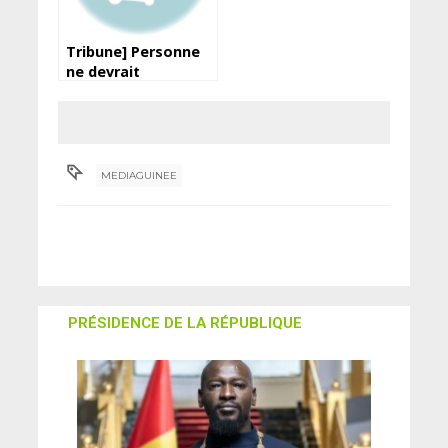
Tribune] Personne
ne devrait
empêcher ou
influencer la justice
guinéenne de faire
son travail (Bogola
Haba)
MEDIAGUINEE
PRÉSIDENCE DE LA RÉPUBLIQUE