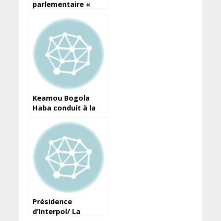
parlementaire «
Alliance patriotique
», trois députés
ripostent et
accusent Mamadou
Sylla
Keamou Bogola
Haba conduit à la
Maison centrale de
Conakry
Présidence
d’Interpol/ La