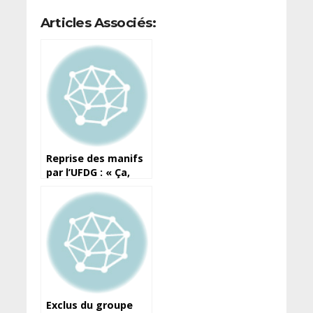
Articles Associés:
Reprise des manifs
par l’UFDG : « Ça,
nous le
déconseillons »,
dixit Aly Kaba, chef
de la majorité
présidentielle à l’AN
Exclus du groupe