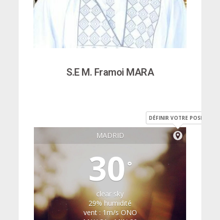
S.E M. Framoi MARA
DÉFINIR VOTRE POSITION
MADRID
30
°
clear sky
29% humidité
vent : 1m/s ONO