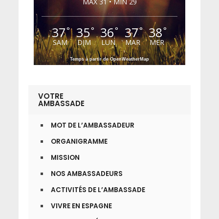
MAX 31 • MIN 29
37
35
36
37
38
°
°
°
°
°
SAM
DIM
LUN
MAR
MER
Temps à partir de OpenWeatherMap
VOTRE
AMBASSADE
MOT DE L’AMBASSADEUR
ORGANIGRAMME
MISSION
NOS AMBASSADEURS
ACTIVITÉS DE L’AMBASSADE
VIVRE EN ESPAGNE