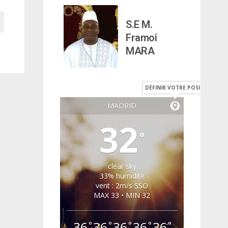
S.E M.
Framoi
MARA
DÉFINIR VOTRE POSITION
MADRID
32
°
clear sky
33% humidité
vent : 2m/s SSO
MAX 33 • MIN 32
36
36
36
36
36
°
°
°
°
°