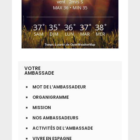
vent : 2m/s S
MAX 36 • MIN 35
37
35
36
37
38
°
°
°
°
°
SAM
DIM
LUN
MAR
MER
Temps à partir de OpenWeatherMap
VOTRE
AMBASSADE
MOT DE L’AMBASSADEUR
ORGANIGRAMME
MISSION
NOS AMBASSADEURS
ACTIVITÉS DE L’AMBASSADE
VIVRE EN ESPAGNE