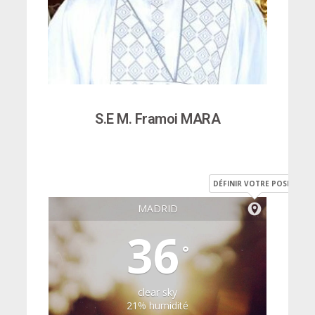
S.E M. Framoi MARA
DÉFINIR VOTRE POSITION
MADRID
36
°
clear sky
21% humidité