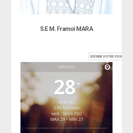
S.E M. Framoi MARA
DÉFINIR VOTRE POSITION
MADRID
28
°
clear sky
37% humidité
vent : 0m/s SSO
MAX 29 • MIN 27