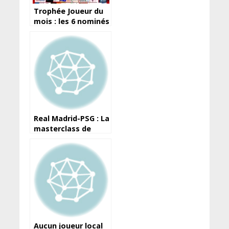
Trophée Joueur du
mois : les 6 nominés
pour la dernière
remise de la saison
Real Madrid-PSG : La
masterclass de
Verratti à l’aller au
Parc
Aucun joueur local