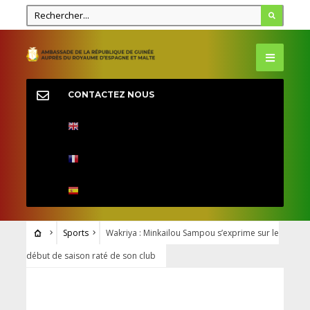
CONTACTEZ NOUS
Sports
Wakriya : Minkailou Sampou s’exprime sur le
début de saison raté de son club
SPORTS