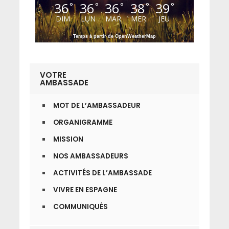
36
36
36
38
39
°
°
°
°
°
DIM
LUN
MAR
MER
JEU
Temps à partir de OpenWeatherMap
VOTRE
AMBASSADE
MOT DE L’AMBASSADEUR
ORGANIGRAMME
MISSION
NOS AMBASSADEURS
ACTIVITÉS DE L’AMBASSADE
VIVRE EN ESPAGNE
COMMUNIQUÉS