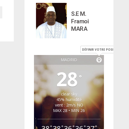
S.E M.
Framoi
MARA
DÉFINIR VOTRE POSITION
MADRID
28
°
clear sky
45% humidité
vent : 2m/s NO
MAX 28 • MIN 26
38
38
36
36
37
°
°
°
°
°