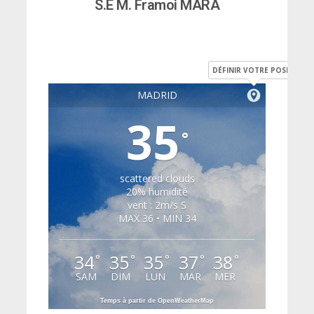
S.E M. Framoi MARA
DÉFINIR VOTRE POSITION
MADRID
35
°
scattered clouds
20% humidité
vent : 2m/s S
MAX 36 • MIN 34
34
35
35
37
38
°
°
°
°
°
SAM
DIM
LUN
MAR
MER
Temps à partir de OpenWeatherMap