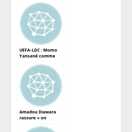
UEFA-LDC : Momo
Yansané comme
dans un rêve
Amadou Diawara
rassure « on
donnera tout pour
la nation… »