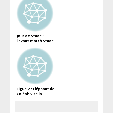
Jour de Stade :
l’avant match Stade
Rennais F.C. /
Marseille
Ligue 2 : Éléphant de
Coléah vise la
montée dès cette
saison