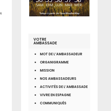
SAM
DIM
LUN
MAR
MER
4
Temps à partir de OpenWeatherMap
VOTRE
AMBASSADE
MOT DE L’AMBASSADEUR
ORGANIGRAMME
MISSION
NOS AMBASSADEURS
ACTIVITÉS DE L’AMBASSADE
VIVRE EN ESPAGNE
COMMUNIQUÉS