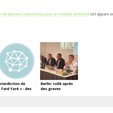
tion de plusieurs personnes pour un complot présumé
est apparu e
nterdiction de
Berlin: tollé après
 Faré Yaré » : des
des graves
itoyens
violations des
témoignent
droits de l’homme
perpétrées par le
polisario dans les