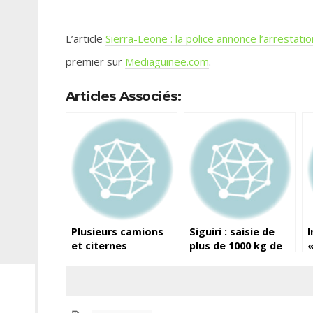
L’article
Sierra-Leone : la police annonce l’arresta
premier sur
Mediaguinee.com
.
Articles Associés:
Plusieurs camions
Siguiri : saisie de
I
et citernes
plus de 1000 kg de
«
appartenant à « Bill
chanvre indien, à
c
Gates » saisis dans
Tabakoro
tout le pays par le
CNRD (source)