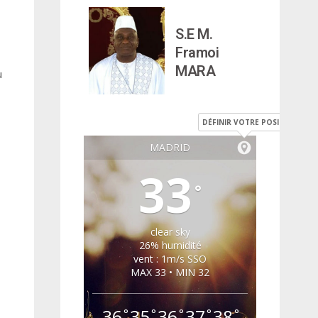
S.E M.
Framoi
MARA
u
DÉFINIR VOTRE POSITION
MADRID
33
°
clear sky
26% humidité
vent : 1m/s SSO
MAX 33 • MIN 32
36
35
36
37
38
°
°
°
°
°