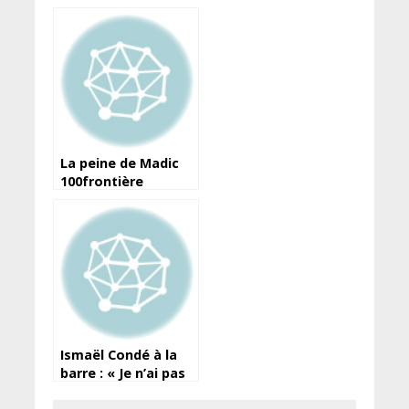
cours d’un
déplacement
La peine de Madic
100frontière
réduite, mais son
avocat estime que «
le droit n’a pas été
dit »
Ismaël Condé à la
barre : « Je n’ai pas
insulté le président,