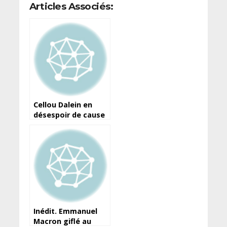
Articles Associés:
Cellou Dalein en
désespoir de cause
? Parlant des
détenus : « Les gens
sont mobilisés pour
organiser des
prières »
Inédit. Emmanuel
Macron giflé au