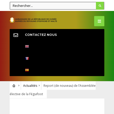
CONTACTEZ NOUS
Actualités
Report (de nouveau) de l’Assemblée
élective de la Féguifoot
ACTUALITÉS