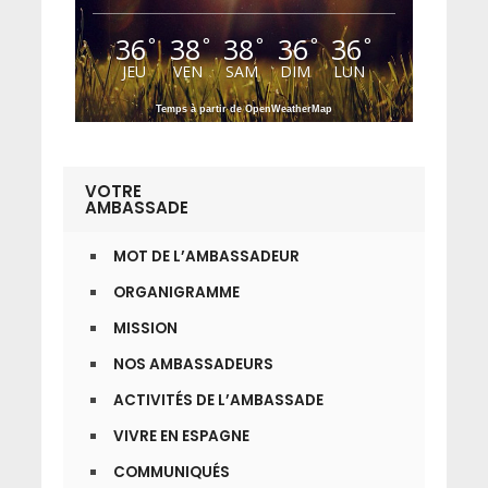
36
38
38
36
36
°
°
°
°
°
JEU
VEN
SAM
DIM
LUN
Temps à partir de OpenWeatherMap
VOTRE
AMBASSADE
MOT DE L’AMBASSADEUR
ORGANIGRAMME
MISSION
NOS AMBASSADEURS
ACTIVITÉS DE L’AMBASSADE
VIVRE EN ESPAGNE
COMMUNIQUÉS