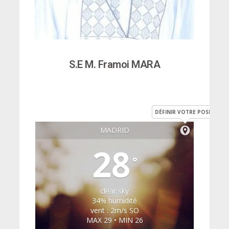
S.E M. Framoi MARA
DÉFINIR VOTRE POSITION
MADRID
28
°
clear sky
34% humidité
vent : 2m/s SO
MAX 29 • MIN 26