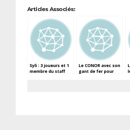
Articles Associés:
Syli : 3 joueurs et 1
Le CONOR avec son
L
membre du staff
gant de fer pour
l
testés positifs au
imposer une
R
Covid-19, mis à
autorité contestée !
s
l’isolement à
i
Conakry
e