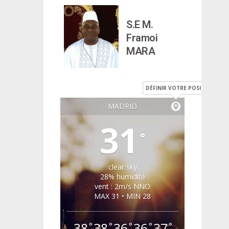
S.E M.
Framoi
MARA
DÉFINIR VOTRE POSITION
MADRID
31
°
clear sky
28% humidité
vent : 2m/s NNO
MAX 31 • MIN 28
38
38
36
36
37
°
°
°
°
°