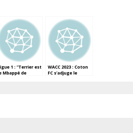
igue 1 : “Terrier est
WACC 2023 : Coton
e Mbappé de
FC s’adjuge le
ennes et on a
trophée, l’ASM
ous-estimé son
Sangarédi termine
mportance”,
sur le podium
xplique Diaz