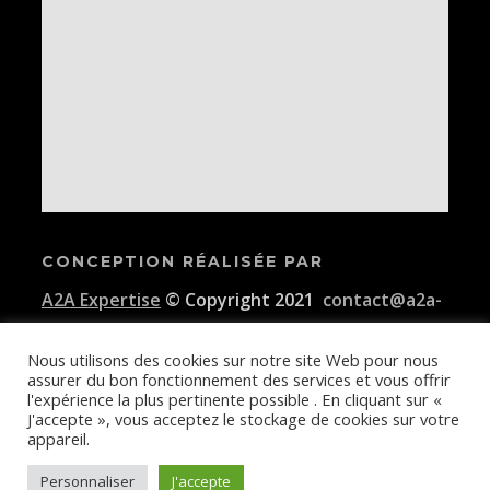
CONCEPTION RÉALISÉE PAR
A2A Expertise
© Copyright 2021
contact@a2a-
expertise.com
Nous utilisons des cookies sur notre site Web pour nous
assurer du bon fonctionnement des services et vous offrir
Conditions générales d'utilisation de la plateforme E-KAIDI
l'expérience la plus pertinente possible . En cliquant sur «
J'accepte », vous acceptez le stockage de cookies sur votre
appareil.
Personnaliser
J'accepte