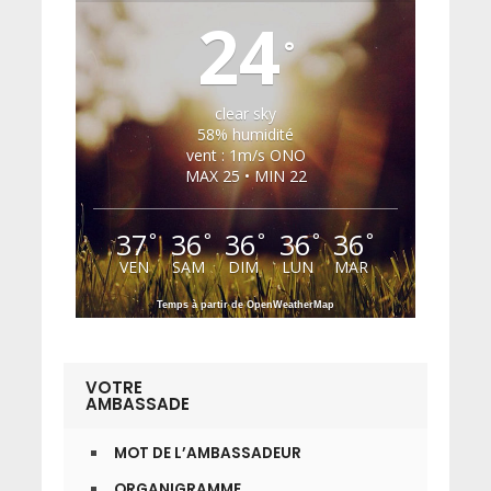
24
°
clear sky
58% humidité
vent : 1m/s ONO
MAX 25 • MIN 22
37
36
36
36
36
°
°
°
°
°
VEN
SAM
DIM
LUN
MAR
Temps à partir de OpenWeatherMap
VOTRE
AMBASSADE
MOT DE L’AMBASSADEUR
ORGANIGRAMME