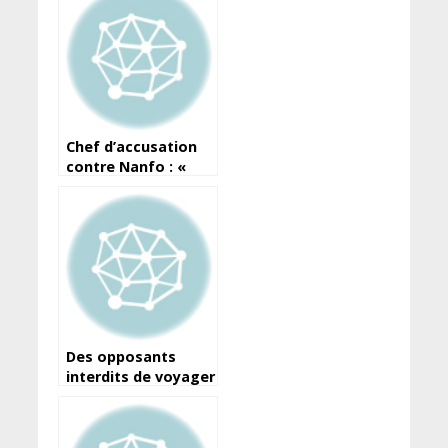
Chef d’accusation
contre Nanfo : «
l’utilisation des
engins de
sonorisation »
Des opposants
interdits de voyager
: « Ce n’est pas du
domaine de
l’exécutif et du