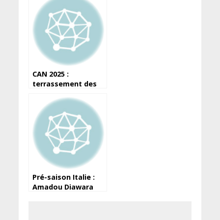
CAN 2025 :
terrassement des
sites, la Guinée
engage les
premières
manœuvres
Pré-saison Italie :
Amadou Diawara
jeté en touche par
l’AS Roma