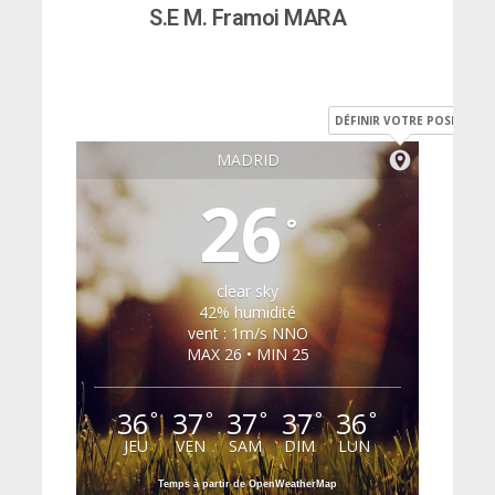
S.E M. Framoi MARA
DÉFINIR VOTRE POSITION
MADRID
26
°
clear sky
42% humidité
vent : 1m/s NNO
MAX 26 • MIN 25
36
37
37
37
36
°
°
°
°
°
JEU
VEN
SAM
DIM
LUN
Temps à partir de OpenWeatherMap