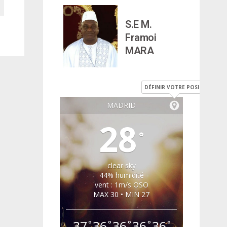
S.E M.
Framoi
MARA
DÉFINIR VOTRE POSITION
MADRID
28
°
clear sky
44% humidité
vent : 1m/s OSO
MAX 30 • MIN 27
37
36
36
36
36
°
°
°
°
°