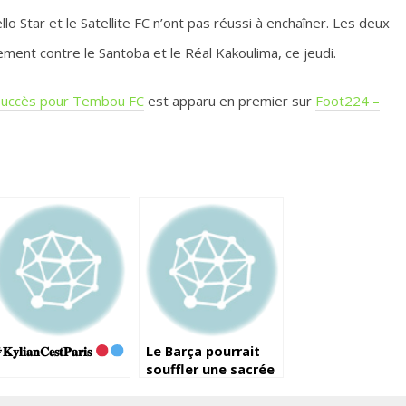
lo Star et le Satellite FC n’ont pas réussi à enchaîner. Les deux
ement contre le Santoba et le Réal Kakoulima, ce jeudi.
és, succès pour Tembou FC
est apparu en premier sur
Foot224 –
𝐲𝐥𝐢𝐚𝐧𝐂𝐞𝐬𝐭𝐏𝐚𝐫𝐢𝐬
Le Barça pourrait
souffler une sacrée
recrue au PSG…