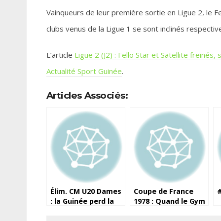
Vainqueurs de leur première sortie en Ligue 2, le Fel
clubs venus de la Ligue 1 se sont inclinés respectiv
L’article
Ligue 2 (J2) : Fello Star et Satellite frein
Actualité Sport Guinée
.
Articles Associés:
Élim. CM U20 Dames
Coupe de France
#
: la Guinée perd la
1978 : Quand le Gym
première manche
sortait le PSG