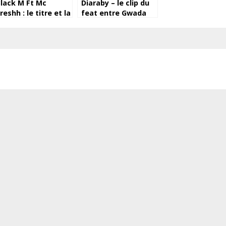
lack M Ft Mc
Diaraby – le clip du
reshh : le titre et la
feat entre Gwada
ate de sortie de
Maga & Azaya
eur featuring
dévoilé.
évoilés (Alpha Part
)