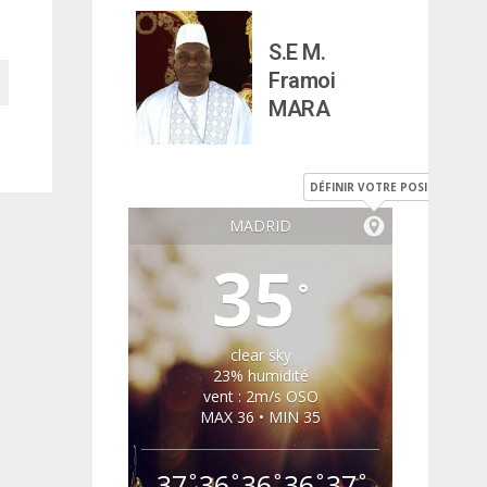
S.E M.
Framoi
MARA
DÉFINIR VOTRE POSITION
MADRID
35
°
clear sky
23% humidité
vent : 2m/s OSO
MAX 36 • MIN 35
37
36
36
36
37
°
°
°
°
°