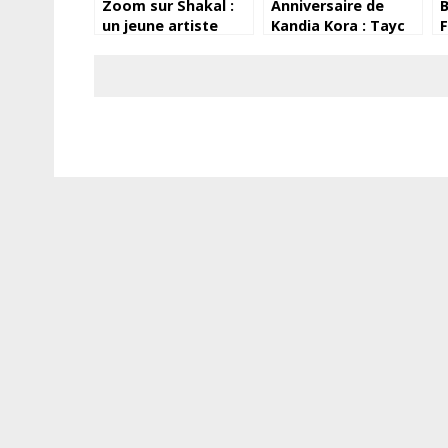
Zoom sur Shakal :
Anniversaire de
B
un jeune artiste
Kandia Kora : Tayc
F
Guinéen aux
lui adresse un
d
multiples facettes
message!
l
d
1